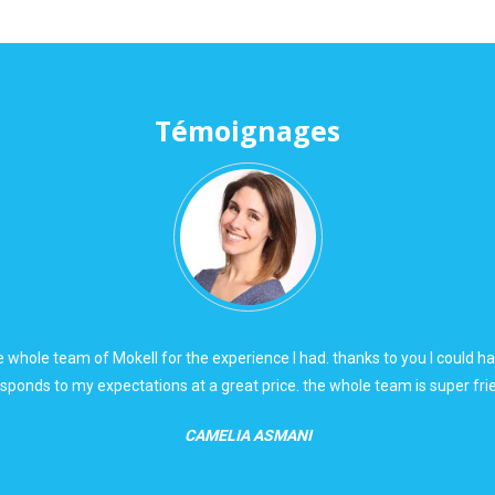
Témoignages
ll agency and has all his team to find me a great company thanks to yo
experience
CHARLOTTE ADWOA