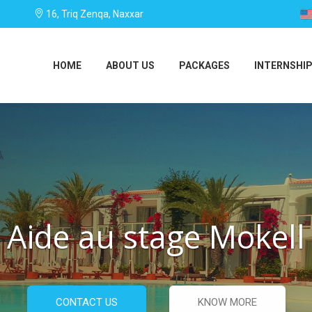
16, Triq Zenqa, Naxxar
HOME
ABOUT US
PACKAGES
INTERNSHIP
Aide au stage Mokell
CONTACT US
KNOW MORE